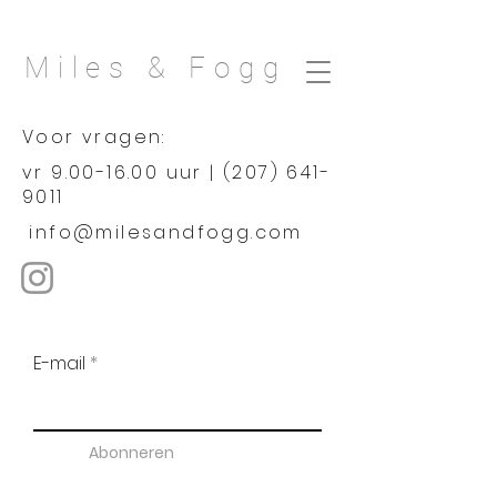
Miles & Fogg
Voor vragen:
vr
9.00-16.00
uur |
(207) 641-
9011
info@milesandfogg.com
E-mail
Abonneren